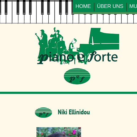
Navigation
HOME
ÜBER UNS
MU
überspringen
Niki Ellinidou