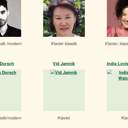
ssik /modern
Klavier klassik
Klavier, kla
 Dorsch
Vid Jamnik
India Lovi
assik/modern
Klavier
Kla