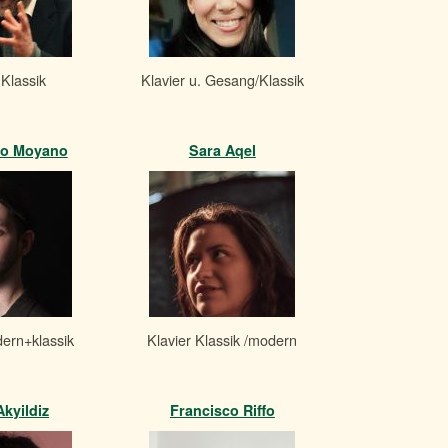
 Klassik
Klavier u. Gesang/Klassik
lo Moyano
Sara Aqel
dern+klassik
Klavier Klassik /modern
kyildiz
Francisco Riffo