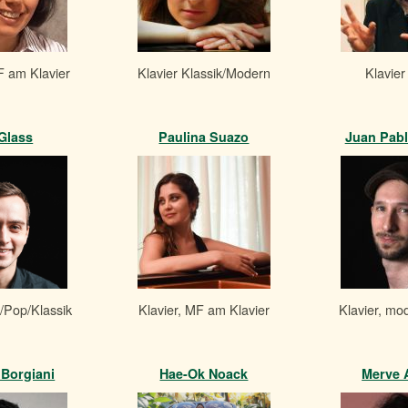
F am Klavier
Klavier Klassik/Modern
Klavier
Glass
Paulina Suazo
Juan Pab
z/Pop/Klassik
Klavier, MF am Klavier
Klavier, mo
 Borgiani
Hae-Ok Noack
Merve A