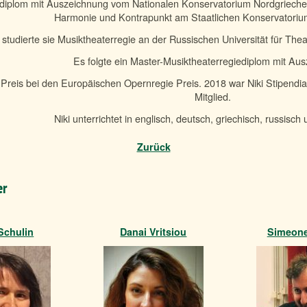
ierdiplom mit Auszeichnung vom Nationalen Konservatorium Nordgriechen
Harmonie und Kontrapunkt am Staatlichen Konservatorium
studierte sie Musiktheaterregie an der Russischen Universität für The
Es folgte ein Master-Musiktheaterregiediplom mit Au
1.Preis bei den Europäischen Opernregie Preis. 2018 war Niki Stipendi
Mitglied.
Niki unterrichtet in englisch, deutsch, griechisch, russisch
Zurück
er
 Schulin
Danai Vritsiou
Simeone