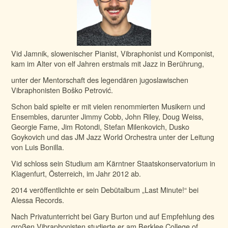
Vid Jamnik, slowenischer Pianist, Vibraphonist und Komponist,
kam im Alter von elf Jahren erstmals mit Jazz in Berührung,
unter der Mentorschaft des legendären jugoslawischen
Vibraphonisten Boško Petrović.
Schon bald spielte er mit vielen renommierten Musikern und
Ensembles, darunter Jimmy Cobb, John Riley, Doug Weiss,
Georgie Fame, Jim Rotondi, Stefan Milenkovich, Dusko
Goykovich und das JM Jazz World Orchestra unter der Leitung
von Luis Bonilla.
Vid schloss sein Studium am Kärntner Staatskonservatorium in
Klagenfurt, Österreich, im Jahr 2012 ab.
2014 veröffentlichte er sein Debütalbum „Last Minute!“ bei
Alessa Records.
Nach Privatunterricht bei Gary Burton und auf Empfehlung des
großen Vibraphonisten studierte er am Berklee College of