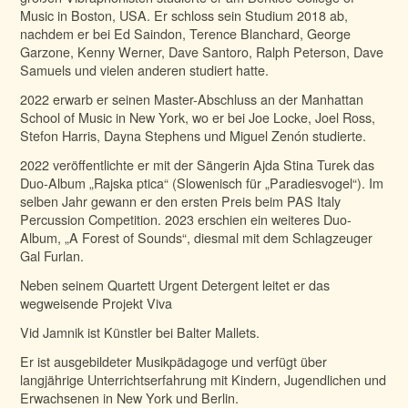
Music in Boston, USA. Er schloss sein Studium 2018 ab,
nachdem er bei Ed Saindon, Terence Blanchard, George
Garzone, Kenny Werner, Dave Santoro, Ralph Peterson, Dave
Samuels und vielen anderen studiert hatte.
2022 erwarb er seinen Master-Abschluss an der Manhattan
School of Music in New York, wo er bei Joe Locke, Joel Ross,
Stefon Harris, Dayna Stephens und Miguel Zenón studierte.
2022 veröffentlichte er mit der Sängerin Ajda Stina Turek das
Duo-Album „Rajska ptica“ (Slowenisch für „Paradiesvogel“). Im
selben Jahr gewann er den ersten Preis beim PAS Italy
Percussion Competition. 2023 erschien ein weiteres Duo-
Album, „A Forest of Sounds“, diesmal mit dem Schlagzeuger
Gal Furlan.
Neben seinem Quartett Urgent Detergent leitet er das
wegweisende Projekt Viva
Vid Jamnik ist Künstler bei Balter Mallets.
Er ist ausgebildeter Musikpädagoge und verfügt über
langjährige Unterrichtserfahrung mit Kindern, Jugendlichen und
Erwachsenen in New York und Berlin.